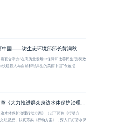
协同推进高质量发展和高水平保护 加快建设人与自然和谐共生的美丽中国——访生态环境部部长黄润秋（人民日报）
委联合举办“在高质量发展中保障和改善民生”形势政
快建设人与自然和谐共生的美丽中国”专题报...
生态环境部党组书记孙金龙、部长黄润秋在《光明日报》发表署名文章《大力推进群众身边水体保护治理 持续深入打好碧水保卫战》
身边水体保护治理行动方案》（以下简称《行动方
态文明思想，认真落实《行动方案》，深入打好碧水保