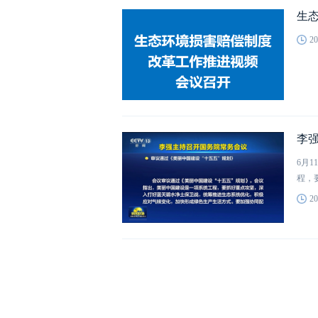
生
20
李
6月
程，
20