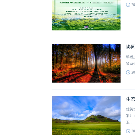
20
编者
策系
20
优美
案》
卫...
20