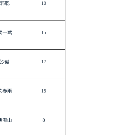
郭聪
10
袁一斌
15
沙健
17
关春雨
15
胡海山
8